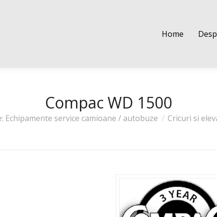
Home
Despre noi
Cere o oferta
Contact
Shop
Home
Desp
Compac WD 1500
e: Echipamente service camioane / autobuze
Cricuri si ele