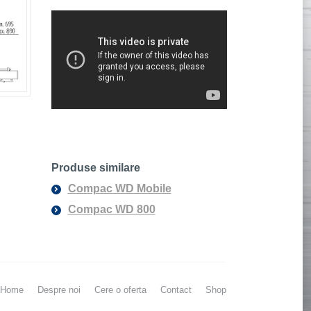
Produse similare
Compac WD Mobile
Compac WD 800
Home
Despre noi
Cere o oferta
Contact
Shop