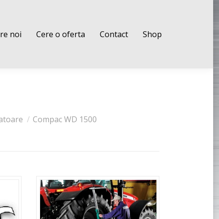
re noi
Cere o oferta
Contact
Shop
vatoare
Compac WD 1500