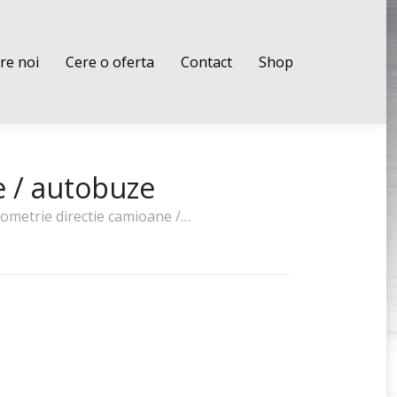
re noi
Cere o oferta
Contact
Shop
 / autobuze
metrie directie camioane /…