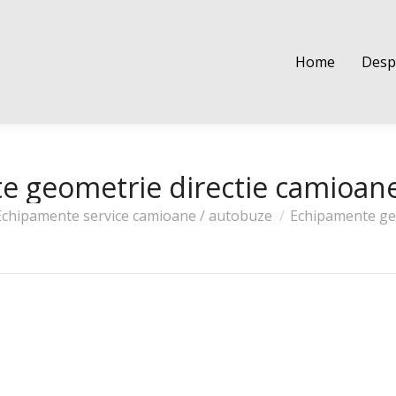
Home
Despre noi
Cere o oferta
Contact
Shop
Home
Desp
e geometrie directie camioane
 Echipamente service camioane / autobuze
Echipamente geo